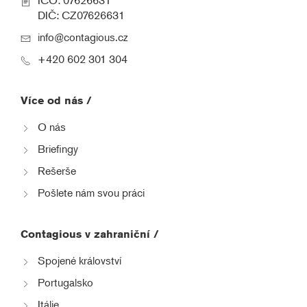
IČO: 07626631
DIČ: CZ07626631
info@contagious.cz
+420 602 301 304
Více od nás /
O nás
Briefingy
Rešerše
Pošlete nám svou práci
Contagious v zahraniční /
Spojené království
Portugalsko
Itálie