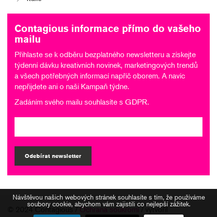
Contagious informace přímo do vašeho
mailu
Přihlaste se k odběru bezplatného newsletteru a získejte
týdenní dávku kreativních novinek, marketingových trendů
a všech potřebných informací napříč oborem. A navíc
nepřijdete ani o naši Kampaň týdne.
Zadáním svého mailu souhlasíte s
GDPR
.
Odebírat newsletter
Návštěvou našich webových stránek souhlasíte s tím, že používáme
soubory cookie, abychom vám zajistili co nejlepší zážitek.
© 2024 Contagious /
Ochrana soukromí
/ vytvořil